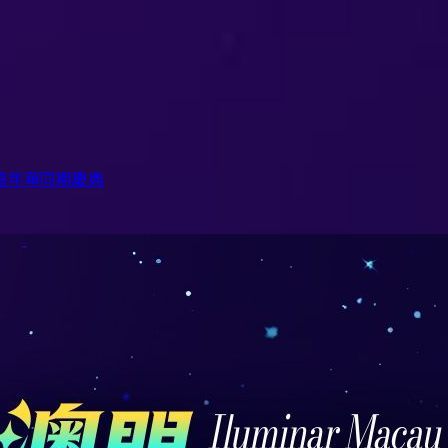
嘉年華
同期慶典