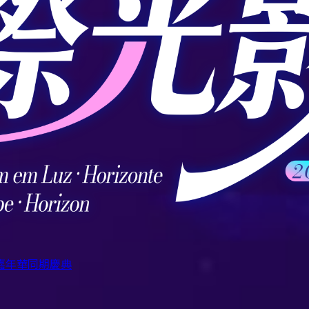
嘉年華
同期慶典