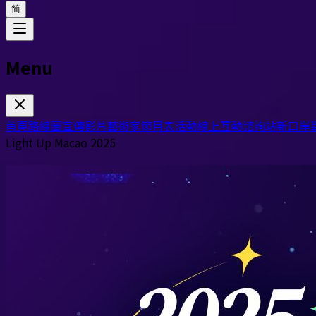
简
Menu
首頁
路線圖
宣傳影片
藝術家
節目表
活動
線上互動
諮詢站
新口岸
Light Up Macao 2025