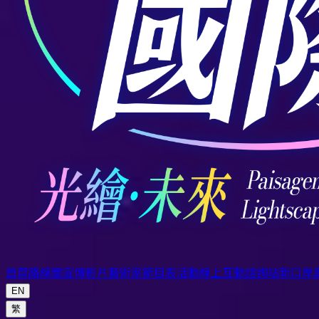
首頁
路線圖
宣傳影片
藝術家
節目表
活動
線上互動
諮詢站
新口岸
EN
繁